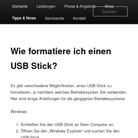
Zum
Hauptmenü
Startseite
Leistungen
Preise & Angebote
Shop
primären
Such
Inhalt
Tipps & News
Serviceorte
Kontakt
springen
Wie formatiere ich einen
USB Stick?
Es gibt verschiedene Möglichkeiten, einen USB-Stick zu
formatieren, je nachdem welches Betriebssystem Sie verwenden.
Hier sind einige Anleitungen für die gängigsten Betriebssysteme:
Windows:
Schließen Sie den USB-Stick an Ihren Computer an.
Öffnen Sie den „Windows Explorer“ und suchen Sie den
USB-Stick.