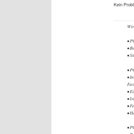
Kein Probl
Wir
• P
• B
• S
• P
• I
Fax
• E
• I
• F
• H
• P