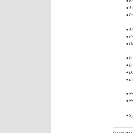
• B
• A
• P
• A
• P
• D
• I
• I
• D
• E
• N
• N
• S
Computer P