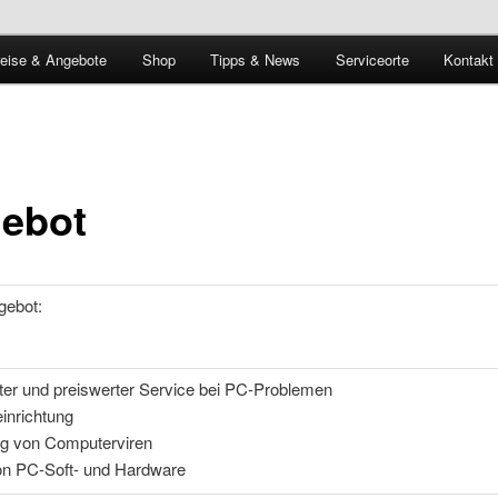
reise & Angebote
Shop
Tipps & News
Serviceorte
Kontakt
ebot
gebot:
er und preiswerter Service bei PC-Problemen
inrichtung
ng von Computerviren
on PC-Soft- und Hardware