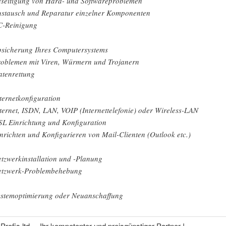
eseitigung von Hard- und Softwareproblemen
ustausch und Reparatur einzelner Komponenten
C-Reinigung
bsicherung Ihres Computersystems
roblemen mit Viren, Würmern und Trojanern
atenrettung
nternetkonfiguration
nternet, ISDN, LAN, VOIP (Internettelefonie) oder Wireless-LAN
SL Einrichtung und Konfiguration
inrichten und Konfigurieren von Mail-Clienten (Outlook etc.)
etzwerkinstallation und -Planung
etzwerk-Problembehebung
ystemoptimierung oder Neuanschaffung
rofis ltd. – Ihr kompetenter und preisgünstiger Partner !