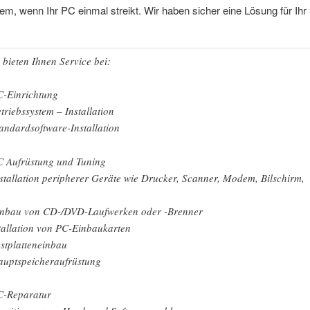
em, wenn Ihr PC einmal streikt. Wir haben sicher eine Lösung für Ih
 bieten Ihnen Service bei:
C-Einrichtung
etriebssystem – Installation
tandardsoftware-Installation
C Aufrüstung und Tuning
nstallation peripherer Geräte wie Drucker, Scanner, Modem, Bilschirm,
inbau von CD-/DVD-Laufwerken oder -Brenner
stallation von PC-Einbaukarten
estplatteneinbau
auptspeicheraufrüstung
C-Reparatur